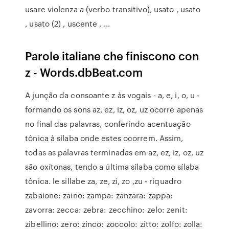
usare violenza a (verbo transitivo), usato , usato
, usato (2) , uscente , …
Parole italiane che finiscono con
z - Words.dbBeat.com
A junção da consoante z às vogais - a, e, i, o, u -
formando os sons az, ez, iz, oz, uz ocorre apenas
no final das palavras, conferindo acentuação
tônica à sílaba onde estes ocorrem. Assim,
todas as palavras terminadas em az, ez, iz, oz, uz
são oxítonas, tendo a última sílaba como sílaba
tônica. le sillabe za, ze, zi, zo ,zu - riquadro
zabaione: zaino: zampa: zanzara: zappa:
zavorra: zecca: zebra: zecchino: zelo: zenit:
zibellino: zero: zinco: zoccolo: zitto: zolfo: zolla: