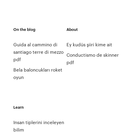
On the blog
About
Guida al cammino di
Ey kudüs şiiri kime ait
santiago terre di mezzo
Conductismo de skinner
pdf
pdf
Bela baloncukları roket
oyun
Learn
Insan tiplerini inceleyen
bilim