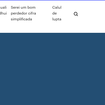
uali
Serei um bom
Calul
dhui
perdedor cifra
de
simplificada
lupta