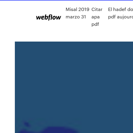
Misal 2019
Citar
El hadef do
marzo 31
apa
pdf aujour
pdf